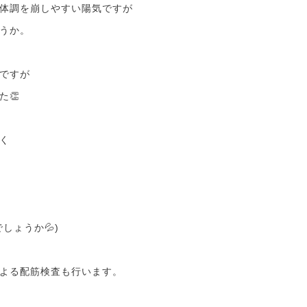
体調を崩しやすい陽気ですが
うか。
ですが
た👏
く
しょうか💦)
よる配筋検査も行います。