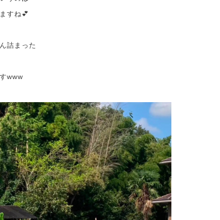
ますね💕
ん詰まった

すwww