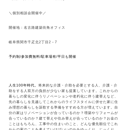
＼個別相談会開催中／
開催地：名古路建築街角オフィス
岐阜県関市千疋北
2
丁目
2
－
7
予約制
/
参加費無料
/
駐車場有
/
平日も開催
人生
100
年時代。
将来的な介護・介助を必要とする人、介護・介
助をする人双方の負担が少ない家も提案しています。これからの
暮らしの変化に伴うリノベーションや老朽化に伴う建替えなど、
先の暮らしを見越してこれからのライフスタイルに併せた家に住
み理想の暮らしを謳歌する準備をすすめる方が増えています。自
分の家はリノベーションが合っているのか？増築やリフォームが
合っているのか？建て替えや住み替えが合っているのか？お金の
ことはもちろん、工事中の住まいのこと、どんな優先順位でこれ
からの家のことを考えていけばいいのかをゆっくり、じっくり、