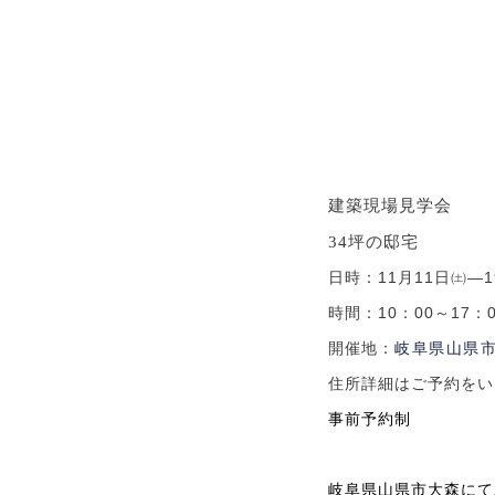
建築現場見学会
34
坪の邸宅
日時：
11
月
11
日㈯―
1
時間：
10
：
00
～
17
：
開催地：
岐阜県山県
住所詳細はご予約をい
事前予約制
岐阜県山県市大森にて