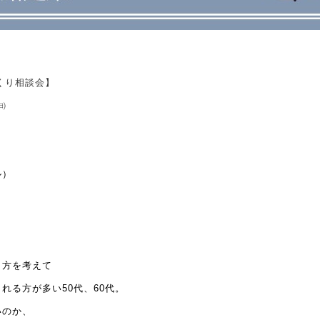
くり相談会】
㈰
ル）
し方を考えて
される方が多い
50
代、
60
代。
いのか、