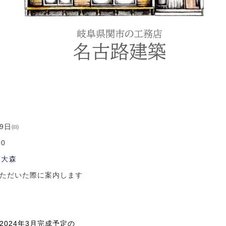
9
日㈰
00
市大森
ただいた際に案内します
2024
年
3
月完成予定の