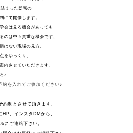
ん詰まった邸宅の
制にて開催します。
学会は見る機会があっても
るのは中々貴重な機会です。
損はない現場の見方、
点をゆっくり、
案内させていただきます。
ろ♪
予約を入れてご参加ください♪
予約制とさせて頂きます。
に
HP
、インスタ
DM
から、
05
にご連絡下さい。