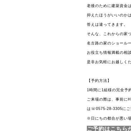
老後のために建築資金
抑えたほうがいいのか
答えは違ってきます。
そんな、これからの家
名古路の家のショール
お役立ち情報満載の相
是非お気軽にお越しく
【予約方法】
1
時間に
1
組様の完全予
ご来場の際は、事前に
H
は
☏0575-28-3305
にご
※日にちの都合が悪い
ご予約はこちら