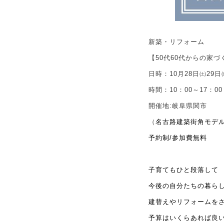
新築・リフォーム
【
50
代
60
代からの家づ
日時：
10
月
28
日㈯
29
日
時間：
10
：
00
～
17
：
00
開催地
:
岐阜県関市
（
名古路建築街角モデ
予約制
/
参加費無料
子育てもひと段落して
今後の自分たちの暮ら
建替えやリフォームを
予算はいくらあれば良