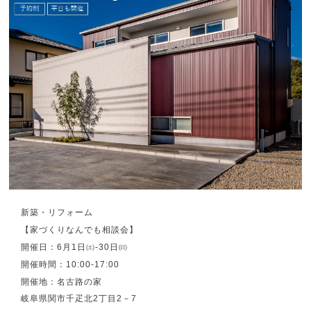
新築・リフォーム
【家づくりなんでも相談会】
開催日：
6
月
1
日㈯
-30
日㈰
開催時間：
10:00-17:00
開催地：名古路の家
岐阜県関市千疋北
2
丁目
2
－
7