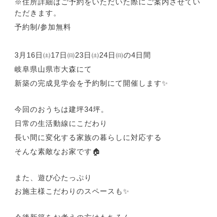
※住所詳細はご予約をいただいた際に
ご案内させてい
ただきます。
予約制
/
参加無料
3
月16日㈯
17
日㈰23日㈯24日㈰の4日間
岐阜県山県市大森にて
新築の完成見学会を予約制にて開催します✨
今回のおうちは建坪
34
坪。
日常の生活動線にこだわり
長い間に変化する家族の暮らしに対応する
そんな素敵なお家です🏠
また、遊び心たっぷり
お施主様こだわりのスペースも✨