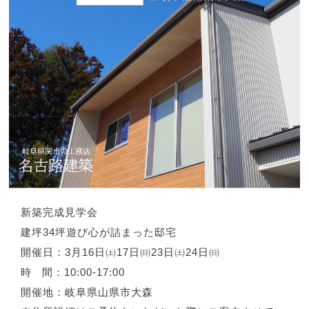
新築完成見学会
建坪
34
坪遊び心が詰まった邸宅
開催日：
3
月16日㈯
17
日㈰23日㈯24日㈰
時 間：
10:00-17:00
開催地：岐阜県山県市大森