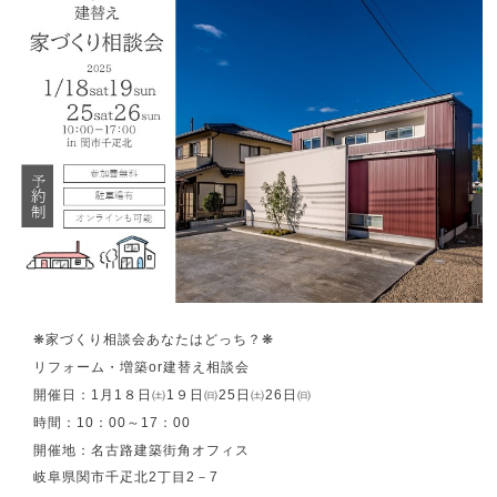
❋
家づくり相談会あなたはどっち？
❋
リフォーム・増築
or
建替え相談会
開催日：
1
月
1
８日㈯
1
９日㈰
25
日㈯
26
日㈰
時間：
10
：
00
～
17
：
00
開催地：名古路建築街角オフィス
岐阜県関市千疋北
2
丁目
2
－
7