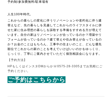
予約制
/
参加費無料
/
駐車場有
人生
100
年時代。
これからの暮らしの変化に伴うリノベーションや
老朽化に伴う建
替えなど、先の暮らしを見越して
これからのライフスタイルに併
せた家に住み
理想の暮らしを謳歌する準備をすすめる方が増えて
います。
自分の家はリノベーションが合っているのか？
増築やリ
フォームが合っているのか？
建て替えや住み替えが合っているの
か？
お金のことはもちろん、工事中の住まいのこと、
どんな優先
順位でこれからの家のことを考えていけばいいのかを
ゆっくり、
じっくり、丁寧にご案内させていただく個別相談会になります。
【予約方法】
HP
もしくはインスタ
DM
からか
☏0575-28-3305
までお気軽にご
予約ください。
ご予約はこちらから