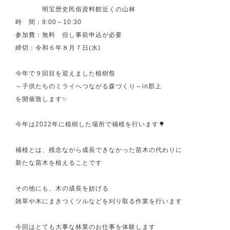
明宝歴史民俗資料館近くの山林
時 間：9:00～10:30
参加費：無料 但し事前申込が必要
締切：令和６年８月７日(水)
今年で９回目を迎えました植樹祭
～子供たちのミライへつながる森づくり～in郡上
を開催致します✨
今年は2022年に植樹した場所で補植を行います🌳
補植とは、残念ながら成長できなかった苗木の代わりに
新たな苗木を植えることです
その他にも、木の成長を妨げる
雑草や木にまきつくツルなどを刈り取る作業を行います
今回はとても大事な林業のお仕事を体験します