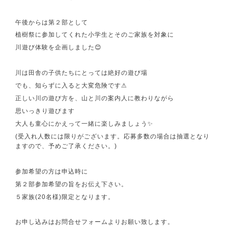
午後からは第２部として
植樹祭に参加してくれた小学生とそのご家族を対象に
川遊び体験を企画しました😊
川は田舎の子供たちにとっては絶好の遊び場
でも、知らずに入ると大変危険です⚠
正しい川の遊び方を、山と川の案内人に教わりながら
思いっきり遊びます
大人も童心にかえって一緒に楽しみましょう✨
(受入れ人数には限りがございます。応募多数の場合は抽選となり
ますので、予めご了承ください。)
参加希望の方は申込時に
第２部参加希望の旨をお伝え下さい。
５家族(20名様)限定となります。
お申し込みはお問合せフォームよりお願い致します。