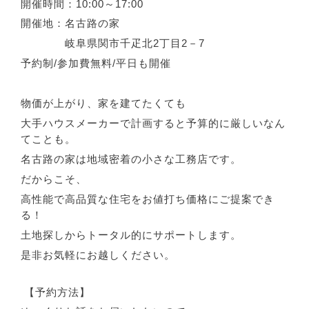
開催時間：
10:00～17:00
開催地：名古路の家
岐阜県関市千疋北
2
丁目
2
－
7
予約制
/
参加費無料
/
平日も開催
物価が上がり、家を建てたくても
大手ハウスメーカーで計画すると
予算的に厳しいなん
てことも。
名古路の家は地域密着の小さな工務店です。
だからこそ、
高性能で高品質な住宅をお値打ち価格にご提案でき
る！
土地探しからトータル的にサポートします。
是非お気軽にお越しください。
【予約方法】