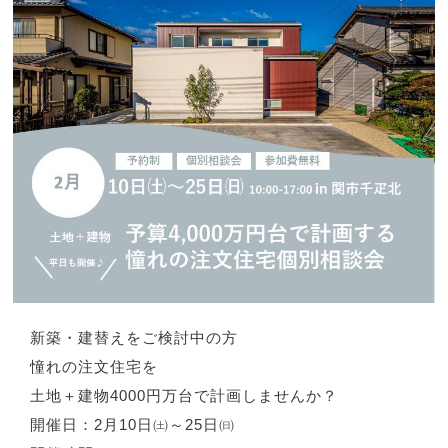
新築・建替えをご検討中の方
憧れの注文住宅を
土地＋建物
4000円
万台で
計画しませんか？
開催日：
2
月
10
日㈯～
25
日㈰