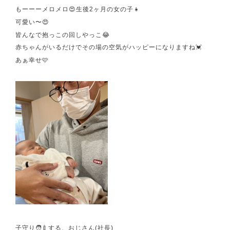
もーーーメロメロ😍生後2ヶ月の女の子👧
可愛い〜😍
皆んなで抱っこの回しやっこ😂
赤ちゃんがいるだけでその場の空気がハッピーになりますね💓
あぁ幸せ🩷
子守り🧑‍🍼する、おじさん(社長)