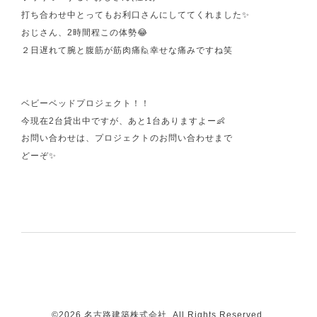
打ち合わせ中とってもお利口さんにしててくれました✨
おじさん、2時間程この体勢😂
２日遅れて腕と腹筋が筋肉痛🙋幸せな痛みですね笑
ベビーベッドプロジェクト！！
今現在2台貸出中ですが、あと1台ありますよー👶
お問い合わせは、プロジェクトのお問い合わせまで
どーぞ✨
©2026
名古路建築株式会社
. All Rights Reserved.