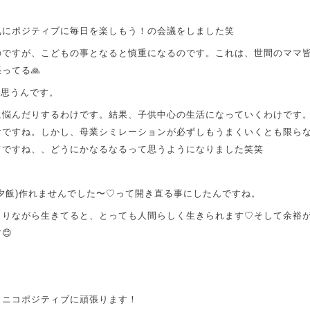
気にポジティブに毎日を
楽しもう！の会議をしました笑
のですが、こどもの事となると慎重になるのです。これは、世間のママ
ってる🙏
て思うんです。
に悩んだりするわけです。結果、子供中心の生活になっていくわけです
けですね。しかし、
母業シミレーションが必ずしもうまくいくとも限ら
てですね、、どうにかなるなるって思うようになりました笑笑
！
夕飯)作れませんでした〜♡って開き直る事にしたんですね。
とりながら生きてると、とっても人間らしく生きられます♡そして余裕
😊
コニコポジティブに頑張ります！