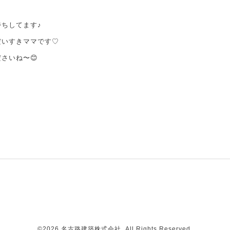
ちしてます♪
だいすきママです♡
さいね〜😊
©2026
名古路建築株式会社
. All Rights Reserved.