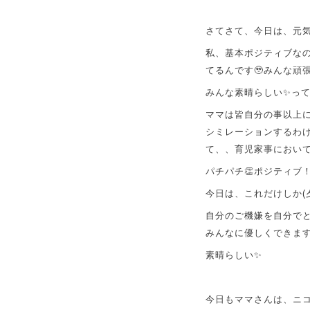
さてさて、今日は、元
私、基本ポジティブな
てるんです🥹みんな頑張
みんな素晴らしい✨っ
ママは皆自分の事以上
シミレーションするわ
て、、育児家事におい
パチパチ👏ポジティブ
今日は、
これだけしか(
自分のご機嫌を自分で
みんなに優しくできます
素晴らしい✨
今日もママさんは、ニ