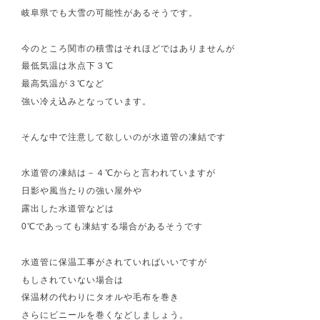
岐阜県でも大雪の可能性があるそうです。
今のところ関市の積雪はそれほどではありませんが
最低気温は氷点下３℃
最高気温が３℃など
強い冷え込みとなっています。
そんな中で注意して欲しいのが水道管の凍結です
水道管の凍結は－４℃からと言われていますが
日影や風当たりの強い屋外や
露出した水道管などは
0℃であっても凍結する場合があるそうです
水道管に保温工事がされていればいいですが
もしされていない場合は
保温材の代わりにタオルや毛布を巻き
さらにビニールを巻くなどしましょう。