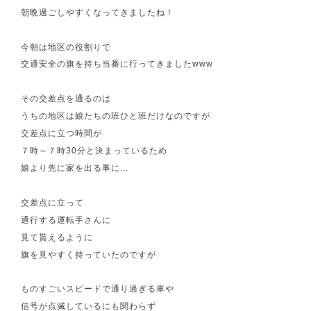
朝晩過ごしやすくなってきましたね！
今朝は地区の役割りで
交通安全の旗を持ち当番に行ってきましたwww
その交差点を通るのは
うちの地区は娘たちの班ひと班だけなのですが
交差点に立つ時間が
７時～７時30分と決まっているため
娘より先に家を出る事に…
交差点に立って
通行する運転手さんに
見て貰えるように
旗を見やすく持っていたのですが
ものすごいスピードで通り過ぎる車や
信号が点滅しているにも関わらず