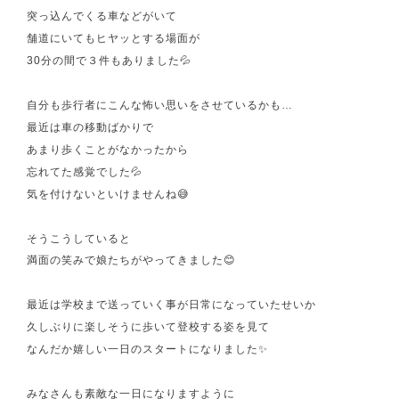
突っ込んでくる車などがいて
舗道にいてもヒヤッとする場面が
30分の間で３件もありました💦
自分も歩行者にこんな怖い思いをさせているかも…
最近は車の移動ばかりで
あまり歩くことがなかったから
忘れてた感覚でした💦
気を付けないといけませんね😅
そうこうしていると
満面の笑みで娘たちがやってきました😊
最近は学校まで送っていく事が日常になっていたせいか
久しぶりに楽しそうに歩いて登校する姿を見て
なんだか嬉しい一日のスタートになりました✨
みなさんも素敵な一日になりますように