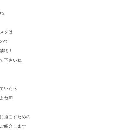
ね
スクは
ので
禁物！
て下さいね
ていたら
よね💵
に過ごすための
ご紹介します