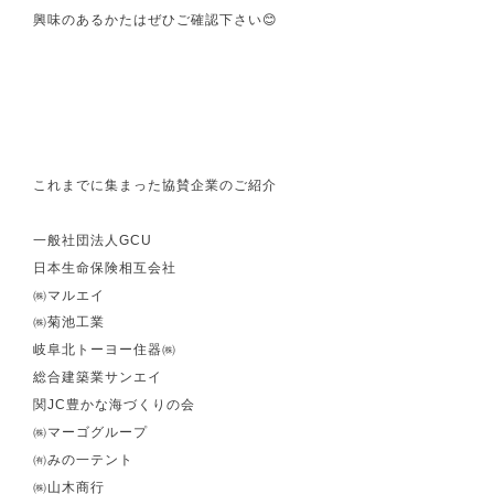
興味のあるかたはぜひご確認下さい😊
これまでに集まった協賛企業のご紹介
一般社団法人GCU
日本生命保険相互会社
㈱マルエイ
㈱菊池工業
岐阜北トーヨー住器㈱
総合建築業サンエイ
関JC豊かな海づくりの会
㈱マーゴグループ
㈲みの一テント
㈱山木商行